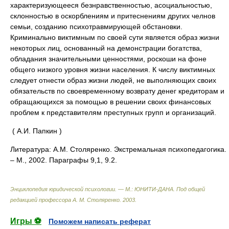
характеризующееся безнравственностью, асоциальностью,
склонностью в оскорблениям и притеснениям других челнов
семьи, созданию психотравмирующей обстановки.
Криминально виктимным по своей сути является образ жизни
некоторых лиц, основанный на демонстрации богатства,
обладания значительными ценностями, роскоши на фоне
общего низкого уровня жизни населения. К числу виктимных
следует отнести образ жизни людей, не выполняющих своих
обязательств по своевременному возврату денег кредиторам и
обращающихся за помощью в решении своих финансовых
проблем к представителям преступных групп и организаций.
( А.И. Папкин )
Литература: А.М. Столяренко. Экстремальная психопедагогика.
– М., 2002. Параграфы 9,1, 9.2.
Энциклопедия юридической психологии. — М.: ЮНИТИ-ДАНА
.
Под общей
редакцией профессора А. М. Столяренко
.
2003
.
Игры ⚽
Поможем написать реферат